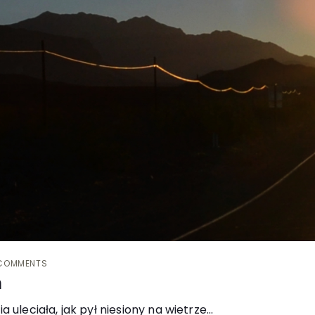
COMMENTS
n
 uleciała, jak pył niesiony na wietrze...