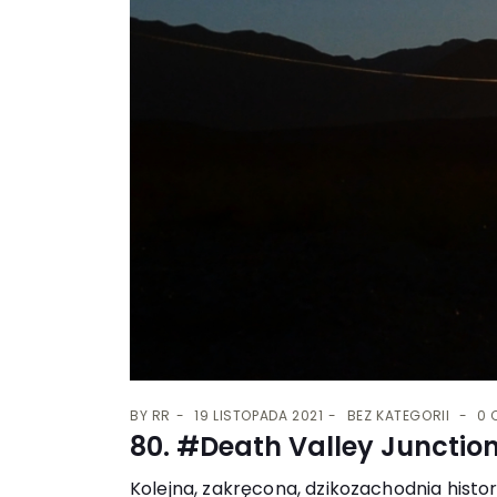
BY
RR
19 LISTOPADA 2021
BEZ KATEGORII
0 
80. #Death Valley Junctio
Kolejna, zakręcona, dzikozachodnia historia