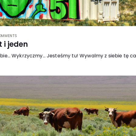
OMMENTS
t i jeden
bie… Wykrzyczmy… Jesteśmy tu! Wywalmy z siebie tę ca