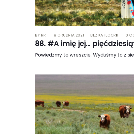
BY
RR
18 GRUDNIA 2021
BEZ KATEGORII
0 C
88. #A imię jej… pięćdziesią
Powiedzmy to wreszcie. Wyduśmy to z sie