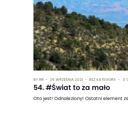
BY
RR
25 WRZEŚNIA 2021
BEZ KATEGORII
0 
54. #Świat to za mało
Oto jest! Odnaleziony! Ostatni element 