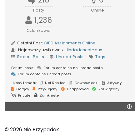
Posty
Online
1,236
Członkowie
Ostatni Post:
CIPD Assignments Online
Najnowszy użytkownik::
lindadescoteaux
Recent Posts
Unread Posts
Tags
Forum Icons:
Forum contains no unread posts
Forum contains unread posts
Ikony tematu:
Not Replied
Odwpowiedzi
Aktywny
Gorący
Przyklejony
Unapproved
Rozwiązany
Private
Zamknięte
© 2026 Nie Przypadek