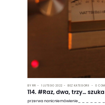
BY
RR
1 LUTEGO 2022
BEZ KATEGORII
0 CO
114. #Raz, dwa, trzy… szuk
przerwa nanicniemówienie_ _ _ _ _ _ 