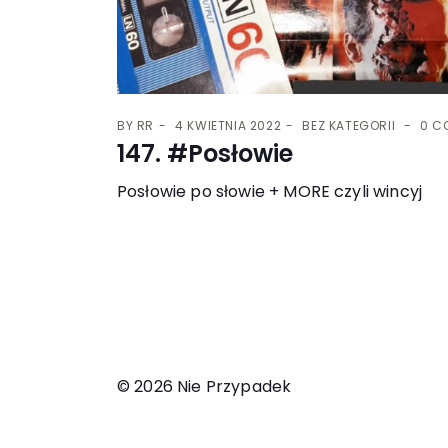
BY
RR
4 KWIETNIA 2022
BEZ KATEGORII
0 C
147. #Posłowie
Posłowie po słowie + MORE czyli wincyj
© 2026 Nie Przypadek