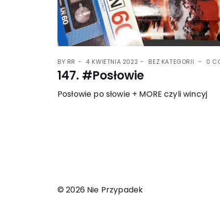
BY
RR
4 KWIETNIA 2022
BEZ KATEGORII
0 C
147. #Posłowie
Posłowie po słowie + MORE czyli wincyj
© 2026 Nie Przypadek