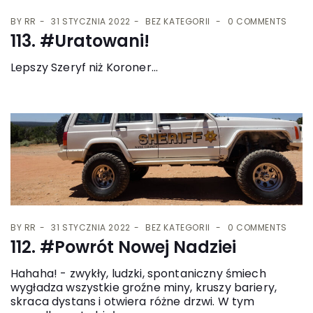
BY
RR
31 STYCZNIA 2022
BEZ KATEGORII
0 COMMENTS
113. #Uratowani!
Lepszy Szeryf niż Koroner...
BY
RR
31 STYCZNIA 2022
BEZ KATEGORII
0 COMMENTS
112. #Powrót Nowej Nadziei
Hahaha! - zwykły, ludzki, spontaniczny śmiech
wygładza wszystkie groźne miny, kruszy bariery,
skraca dystans i otwiera różne drzwi. W tym