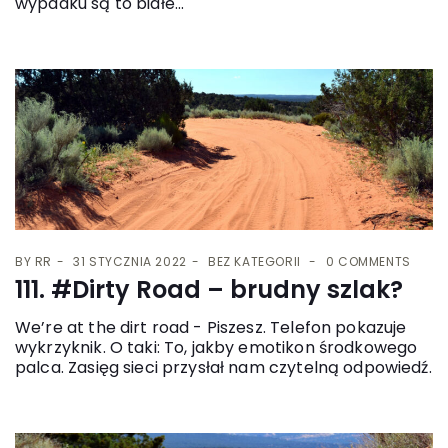
wypadku są to białe...
BY
RR
31 STYCZNIA 2022
BEZ KATEGORII
0 COMMENTS
111. #Dirty Road – brudny szlak?
We’re at the dirt road - Piszesz. Telefon pokazuje
wykrzyknik. O taki: To, jakby emotikon środkowego
palca. Zasięg sieci przysłał nam czytelną odpowiedź.