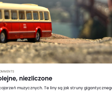
OMMENTS
olejne, niezliczone
kojarzeń muzycznych. Te liny są jak struny gigantyczneg