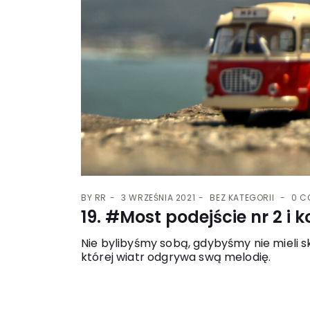
BY
RR
3 WRZEŚNIA 2021
BEZ KATEGORII
0 C
19. #Most podejście nr 2 i k
Nie bylibyśmy sobą, gdybyśmy nie mieli s
której wiatr odgrywa swą melodię.