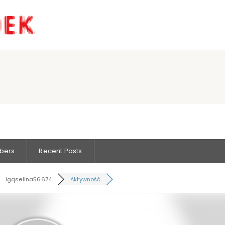
bers
Recent Posts
lgqselina56674
Aktywność