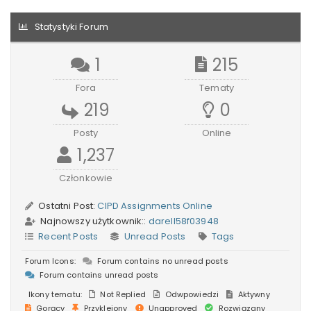
Statystyki Forum
1
215
Fora
Tematy
219
0
Posty
Online
1,237
Członkowie
Ostatni Post:
CIPD Assignments Online
Najnowszy użytkownik::
darell58f03948
Recent Posts
Unread Posts
Tags
Forum Icons:
Forum contains no unread posts
Forum contains unread posts
Ikony tematu:
Not Replied
Odwpowiedzi
Aktywny
Gorący
Przyklejony
Unapproved
Rozwiązany