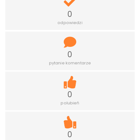
0
odpowiedzi
0
pytanie komentarze
0
polubień
0