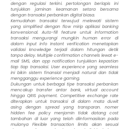
dengan regulasi terkini. pertolongan berlapis ini
tunjukkan jaminan keamanan setara bersama
dengan transaksi perbankan digital biasa.
Kemudahan transaksi terwujud melewati sistem
yang simplified dengan flow mirip aplikasi banking
konvensional. Auto-fill feature untuk information
transaksi mengurangi mungkin human error di
dalam input info Instant verification menetapkan
validasi knowledge terjadi dalam hitungan detik
tanpa delay. Multiple confirmation channels lewat e-
mail SMS, dan app notification tunjukkan kepastian
tiap tiap transaksi. User experience yang seamless
ini bikin sistem finansial menjadi natural dan tidak
mengganggu experience gaming.
Dukungan untuk berbagai tipe transaksi perbankan
mencakup transfer antar bank, virtual account
hingga QRIS payment. Competitive exchange rate
diterapkan untuk transaksi di dalam mata duwit
asing dengan spread yang transparan. nomer
hidden fee policy menjamin tidak datang cost
tambahan di luar yang telah diinformasikan pada
mulanya Flexible transaction limits akan sesuai