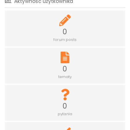
Aktywność użytkownika
0
forum posts
0
tematy
0
pytania