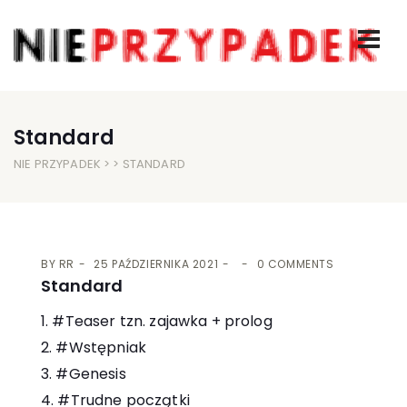
Standard
NIE PRZYPADEK
> > STANDARD
BY
RR
25 PAŹDZIERNIKA 2021
0 COMMENTS
Standard
1. #Teaser tzn. zajawka + prolog
2. #Wstępniak
3. #Genesis
4. #Trudne początki