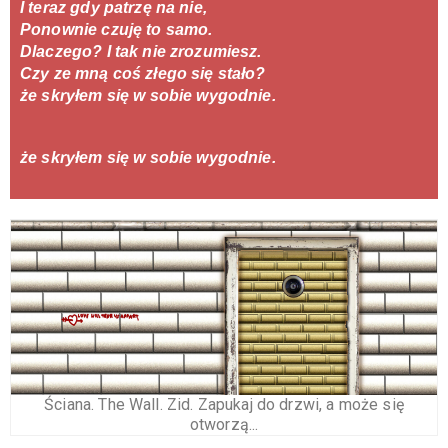
I teraz gdy patrzę na nie, 
Ponownie czuję to samo.
Dlaczego? I tak nie zrozumiesz.
Czy ze mną coś złego się stało?
że skryłem się w sobie wygodnie.
że skryłem się w sobie wygodnie.
Ściana. The Wall. Zid. Zapukaj do drzwi, a może się
otworzą...