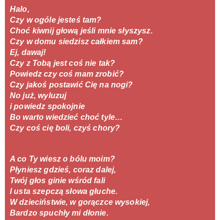
Halo,
Czy w ogóle jesteś tam?
Choć kiwnij głową jeśli mnie słyszysz.
Czy w domu siedzisz całkiem sam?
Ej, dawaj!
Czy z Tobą jest coś nie tak?
Powiedz czy coś mam zrobić?
Czy jakoś postawić Cię na nogi?
No już, wyluzuj 
i powiedz spokojnie 
Bo warto wiedzieć choć tyle…
Czy coś cię boli, czyś chory?
A co Ty wiesz o bólu moim?
Płyniesz gdzieś, coraz dalej,
Twój głos ginie wśród fali
I usta szepczą słowa głuche.
W dzieciństwie, w gorączce wysokiej,
Bardzo spuchły mi dłonie.