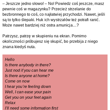
– Jeszcze jedno słowo! – No! Powiedz coś jeszcze, masz 
pewnie coś w magazynku? Przecież strzelanie do 
bezbronnego to coś, co najłatwiej przychodzi. Nawet, jeśli 
są to tylko ślepaki. Huk ich wystrzałów też potrafi ranić. 
Może nawet bardziej niż ostra amunicja…?
Patrzysz, patrzę w skupieniu na ekran. Pomimo 
okoliczności próbujesz się skupić, bo przebija z niego 
znana kiedyś nuta.
Hello
Is there anybody in there?
Just nod if you can hear me
Is there anyone at home?
Come on now
I hear you’re feeling down
Well, I can ease your pain
Get you on your feet again
Relax
I’ll need some information first