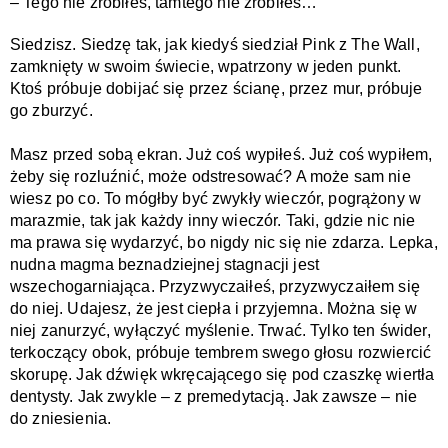
– 
Tego nie zrobiłeś, tamtego nie zrobiłeś…
Siedzisz. Siedzę tak, jak kiedyś siedział Pink z The Wall, 
zamknięty w swoim świecie, wpatrzony w jeden punkt. 
Ktoś próbuje dobijać się przez ścianę, przez mur, próbuje 
go zburzyć.
Masz przed sobą ekran. Już coś wypiłeś. Już coś wypiłem, 
żeby się rozluźnić, może odstresować? A może sam nie 
wiesz po co. To mógłby być zwykły wieczór, pogrążony w 
marazmie, tak jak każdy inny wieczór. Taki, gdzie nic nie 
ma prawa się wydarzyć, bo nigdy nic się nie zdarza. Lepka, 
nudna magma beznadziejnej stagnacji jest 
wszechogarniająca. Przyzwyczaiłeś, przyzwyczaiłem się 
do niej. Udajesz, że jest ciepła i przyjemna. Można się w 
niej zanurzyć, wyłączyć myślenie. Trwać. Tylko ten świder, 
terkoczący obok, próbuje tembrem swego głosu rozwiercić 
skorupę. Jak dźwięk wkręcającego się pod czaszkę wiertła 
dentysty. Jak zwykle – z premedytacją. Jak zawsze – nie 
do zniesienia. 