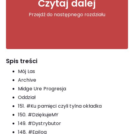
Czytaj dalej
4. #Trudne początki
...
Przejdź do następnego rozdziału
Spis treści
Mój Las
Archive
Midge Ure Progresja
Oddział
151. #Ku pamięci czyli tylna okładka
150. #DziękujeMY
149. #Dystrybutor
148. #Epilog