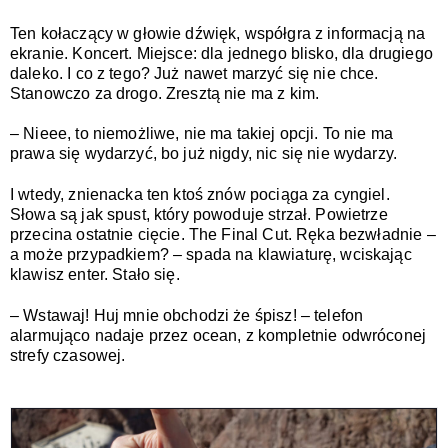
Ten kołaczący w głowie dźwięk, współgra z informacją na 
ekranie. Koncert. Miejsce: dla jednego blisko, dla drugiego 
daleko. I co z tego? Już nawet marzyć się nie chce. 
Stanowczo za drogo. Zresztą nie ma z kim. 
– Nieee, to niemożliwe, nie ma takiej opcji. To nie ma 
prawa się wydarzyć, bo już nigdy, nic się nie wydarzy.
I wtedy, znienacka ten ktoś znów pociąga za cyngiel. 
Słowa są jak spust, który powoduje strzał. Powietrze 
przecina ostatnie cięcie. The Final Cut. Ręka bezwładnie – 
a może przypadkiem? – spada na klawiaturę, wciskając 
klawisz enter. Stało się.
– Wstawaj! Huj mnie obchodzi że śpisz! – telefon 
alarmująco nadaje przez ocean, z kompletnie odwróconej 
strefy czasowej. 