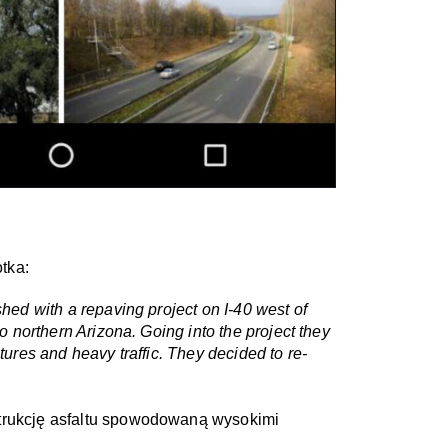
tka:
ed with a repaving project on I-40 west of 
 northern Arizona. Going into the project they 
ures and heavy traffic. They decided to re-
trukcję asfaltu spowodowaną wysokimi 