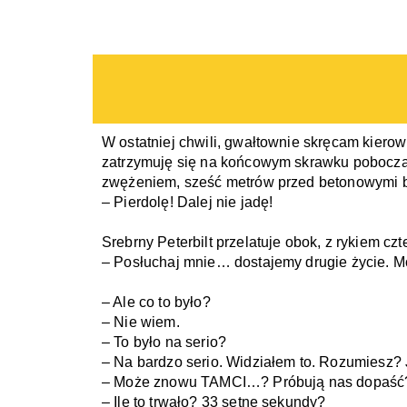
W ostatniej chwili, gwałtownie skręcam kierow
zatrzymuję się na końcowym skrawku pobocza,
zwężeniem, sześć metrów przed betonowymi b
– Pierdolę! Dalej nie jadę!
Srebrny Peterbilt przelatuje obok, z rykiem czt
– Posłuchaj mnie… dostajemy drugie życie. Mo
– Ale co to było?
– Nie wiem.
– To było na serio?
– Na bardzo serio. Widziałem to. Rozumiesz
– Może znowu TAMCI…? Próbują nas dopaść
– Ile to trwało? 33 setne sekundy?