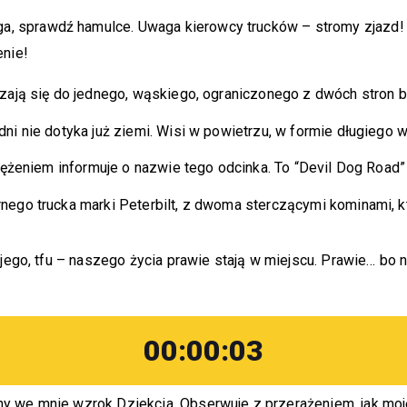
ga, sprawdź hamulce. Uwaga kierowcy trucków – stromy zjazd!
enie!
czają się do jednego, wąskiego, ograniczonego z dwóch stron 
ni nie dotyka już ziemi. Wisi w powietrzu, w formie długiego 
zwężeniem informuje o nazwie tego odcinka. To “Devil Dog Road
ego trucka marki Peterbilt, z dwoma sterczącymi kominami, kt
jego, tfu – naszego życia prawie stają w miejscu. Prawie… bo ni
00:00:03
 we mnie wzrok Dziekcia. Obserwuje z przerażeniem, jak moje 