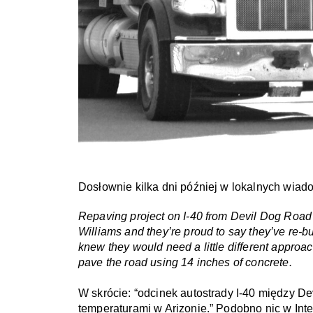
Dosłownie kilka dni później w lokalnych wia
Repaving project on I-40 from Devil Dog Road t
Williams and they’re proud to say they’ve re-bu
knew they would need a little different approa
pave the road using 14 inches of concrete.
W skrócie: “odcinek autostrady I-40 między D
temperaturami w Arizonie.” Podobno nic w Inte