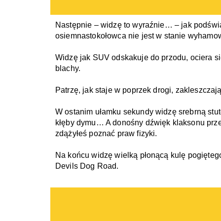
Następnie – widzę to wyraźnie… – jak podświ
osiemnastokołowca nie jest w stanie wyhamow
Widzę jak SUV odskakuje do przodu, ociera się
blachy.
Patrzę, jak staje w poprzek drogi, zakleszcz
W ostanim ułamku sekundy widzę srebrną stut
kłęby dymu… A donośny dźwięk klaksonu przecin
zdążyłeś poznać praw fizyki.
Na końcu widzę wielką płonącą kulę pogiętego
Devils Dog Road.  