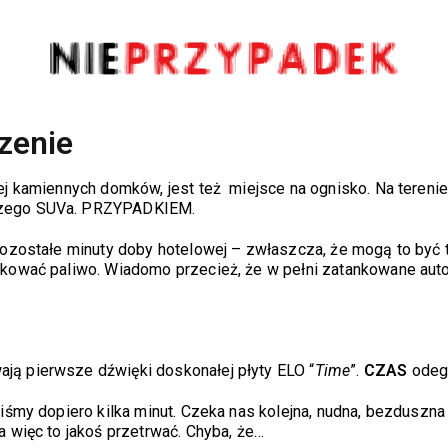
zenie
ej kamiennych domków, jest też miejsce na ognisko. Na tereni
aszego SUVa. PRZYPADKIEM.
pozostałe minuty doby hotelowej – zwłaszcza, że mogą to być tw
nkować paliwo. Wiadomo przecież, że w pełni zatankowane auto
ją pierwsze dźwięki doskonałej płyty ELO “
Time
”.
CZAS
odegr
iśmy dopiero kilka minut. Czeka nas kolejna, nudna, bezduszna 
a więc to jakoś przetrwać. Chyba, że…