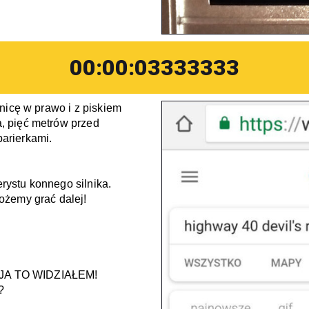
00:00:03333333
nicę w prawo i z piskiem 
 pięć metrów przed 
arierkami. 
erystu konnego silnika. 
żemy grać dalej! 
? JA TO WIDZIAŁEM!
?