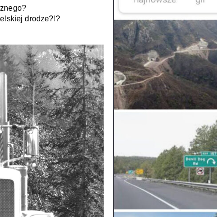
cznego?
elskiej drodze?!?