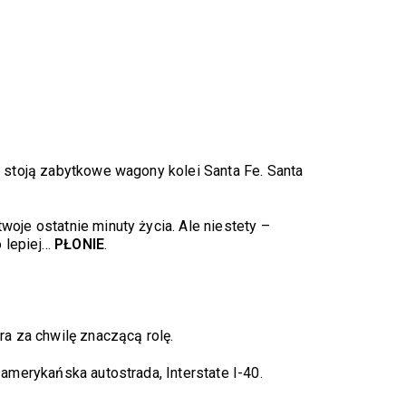
e stoją zabytkowe wagony kolei Santa Fe. Santa
oje ostatnie minuty życia. Ale niestety –
 lepiej…
PŁONIE
.
a za chwilę znaczącą rolę.
amerykańska autostrada, Interstate I-40.