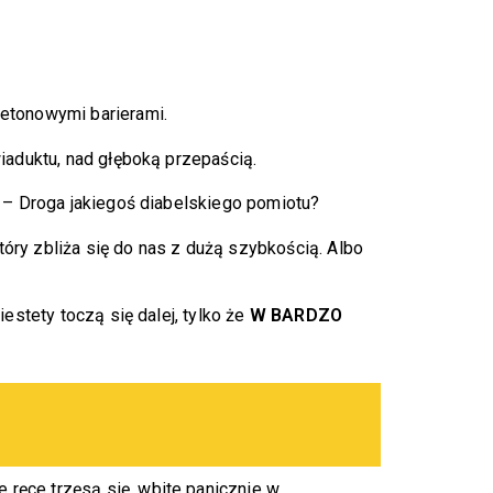
betonowymi barierami.
wiaduktu, nad głęboką przepaścią.
” – Droga jakiegoś diabelskiego pomiotu?
óry zbliża się do nas z dużą szybkością. Albo
estety toczą się dalej, tylko że
W BARDZO
ręce trzęsą się, wbite panicznie w 