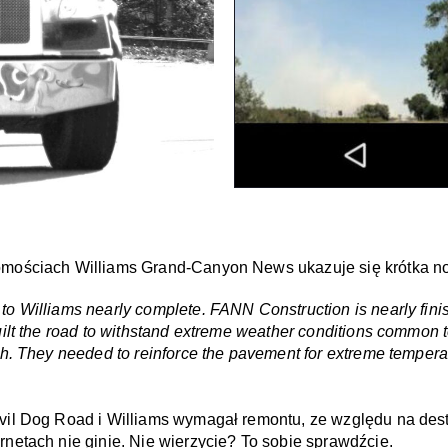
domościach Williams Grand-Canyon News ukazuje się krótka no
o Williams nearly complete. FANN Construction is nearly finish
ilt the road to withstand extreme weather conditions common to
ch. They needed to reinforce the pavement for extreme temperat
evil Dog Road i Williams wymagał remontu, ze względu na des
rnetach nie ginie. Nie wierzycie? To sobie sprawdźcie.