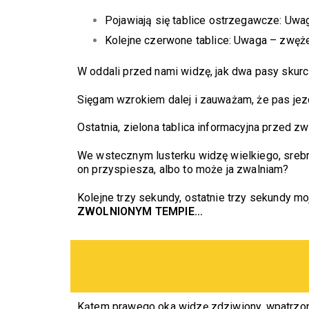
Pojawiają się tablice ostrzegawcze: Uwa
Kolejne czerwone tablice: Uwaga – zwęż
W oddali przed nami widzę, jak dwa pasy skur
Sięgam wzrokiem dalej i zauważam, że pas jezd
Ostatnia, zielona tablica informacyjna przed 
We wstecznym lusterku widzę wielkiego, srebrn
on przyspiesza, albo to może ja zwalniam?
Kolejne trzy sekundy, ostatnie trzy sekundy mo
ZWOLNIONYM TEMPIE…
Kątem prawego oka widzę zdziwiony, wpatrzony