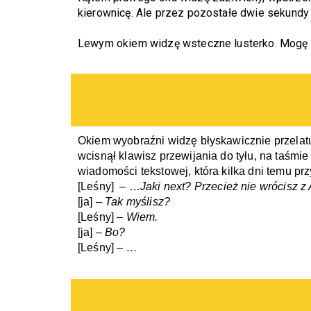
kierownicę. Ale przez pozostałe dwie sekundy
Lewym okiem widzę wsteczne lusterko. Mogę n
Okiem wyobraźni widzę błyskawicznie przelatuj
wcisnął klawisz przewijania do tyłu, na taśmie 
wiadomości tekstowej, która kilka dni temu prz
[Leśny] 
– …
Jaki next?
Przecież nie wrócisz z
[ja]
– Tak myślisz?
[Leśny]
– Wiem.
[ja]
– Bo?
[Leśny]
– …