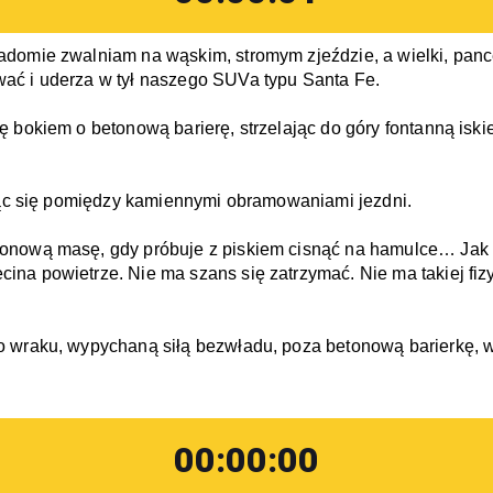
adomie zwalniam na wąskim, stromym zjeździe, a wielki, panc
ać i uderza w tył naszego SUVa typu Santa Fe.
 bokiem o betonową barierę, strzelając do góry fontanną iskier
ając się pomiędzy kamiennymi obramowaniami jezdni.
onową masę, gdy próbuje z piskiem cisnąć na hamulce… Jak pa
a powietrze. Nie ma szans się zatrzymać. Nie ma takiej fizyc
 wraku, wypychaną siłą bezwładu, poza betonową barierkę, wp
00:00:00