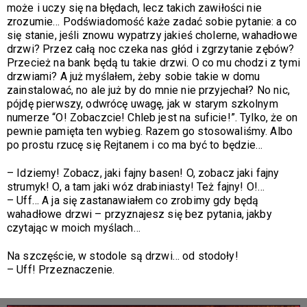
może i uczy się na błędach, lecz takich zawiłości nie
zrozumie… Podświadomość każe zadać sobie pytanie: a co
się stanie, jeśli znowu wypatrzy jakieś cholerne, wahadłowe
drzwi? Przez całą noc czeka nas głód i zgrzytanie zębów?
Przecież na bank będą tu takie drzwi. O co mu chodzi z tymi
drzwiami? A już myślałem, żeby sobie takie w domu
zainstalować, no ale już by do mnie nie przyjechał? No nic,
pójdę pierwszy, odwrócę uwagę, jak w starym szkolnym
numerze “O! Zobaczcie! Chleb jest na suficie!”. Tylko, że on
pewnie pamięta ten wybieg. Razem go stosowaliśmy. Albo
po prostu rzucę się Rejtanem i co ma być to będzie…
– Idziemy! Zobacz, jaki fajny basen! O, zobacz jaki fajny
strumyk! O, a tam jaki wóz drabiniasty! Też fajny! O!…
– Uff… A ja się zastanawiałem co zrobimy gdy będą
wahadłowe drzwi – przyznajesz się bez pytania, jakby
czytając w moich myślach…
Na szczęście, w stodole są drzwi… od stodoły!
– Uff! Przeznaczenie.