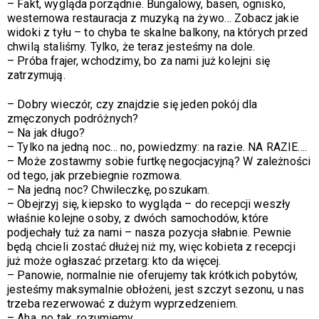
–
Fakt, wygląda porządnie. Bungalowy, basen, ognisko,
westernowa restauracja z muzyką na żywo… Zobacz jakie
widoki z tyłu – to chyba te skalne balkony, na których przed
chwilą staliśmy. Tylko, że teraz jesteśmy na dole.
–
Próba frajer, wchodzimy, bo za nami już kolejni się
zatrzymują.
– Dobry wieczór, czy znajdzie się jeden pokój dla
zmęczonych podróżnych?
– Na jak długo?
–
Tylko na jedną noc… no, powiedzmy: na razie. NA RAZIE….
– Może zostawmy sobie furtkę negocjacyjną? W zależności
od tego, jak przebiegnie rozmowa.
–
Na jedną noc? Chwileczkę, poszukam.
–
Obejrzyj się, kiepsko to wygląda – do recepcji weszły
właśnie kolejne osoby, z dwóch samochodów, które
podjechały tuż za nami – nasza pozycja słabnie. Pewnie
będą chcieli zostać dłużej niż my, więc kobieta z recepcji
już może ogłaszać przetarg: kto da więcej.
–
Panowie, normalnie nie oferujemy tak krótkich pobytów,
jesteśmy maksymalnie obłożeni, jest szczyt sezonu, u nas
trzeba rezerwować z dużym wyprzedzeniem.
–
Aha, no tak, rozumiemy…