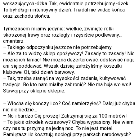
wskazujących łóżka. Tak, ewidentnie potrzebujemy łóżek.
To był długi i intensywny dzień. I nadal nie widać końca
oraz zachodu słońca.
Tymczasem mijamy jedynie: wielkie, zwinięte rolki
skoszonej trawy oraz rozległy i rzęsiście podlewany…
cmentarz.
– Takiego odpoczynku jeszcze nie potrzebujemy.
–
Ale za to widzę sklep spożywczy! Zasady to zasady! Nie
można ich łamać! Nie można dezerterować, odstawiać nogi,
ani się poddawać. Wszak dzisiaj założyliśmy koszulki
klubowe. Ot, taki dzień barwowy.
–
Tak, trzeba stanąć na wysokości zadania, kultywować
tradycje. Bo kto nam miałby zabronić? Nie ma huja we wsi!
Stawaj przy sklepie sklepie.
–
Wiocha się kończy i co? Coś namierzyłeś? Dalej już chyba
nic nie będzie…
–
No i bardzo Cię proszę! Zatrzymaj się za 100 metrów!
–
To jakiś ośrodek wczasowy? Chyba wypasiony. Nie wiem
czy nas tu przyjmą na jedną noc. To nie jest motel.
Pamiętasz ile kosztują noclegi przy parkach narodowych?