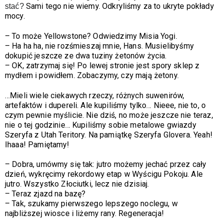
Sami tego nie wiemy. Odkryliśmy za to ukryte pokłady
stać? 
mocy.
–
To może Yellowstone? Odwiedzimy Misia Yogi.
–
Ha ha ha, nie rozśmieszaj mnie, Hans. Musielibyśmy
dokupić jeszcze ze dwa tuziny żetonów życia.
– OK, zatrzymaj się! Po lewej stronie jest spory sklep z
mydłem i powidłem. Zobaczymy, czy mają żetony.
…Mieli wiele ciekawych rzeczy, różnych suwenirów,
artefaktów i dupereli. Ale kupiliśmy tylko… Nieee, nie to, o
czym pewnie myślicie. Nie dziś, no może jeszcze nie teraz,
nie o tej godzinie… Kupiliśmy sobie metalowe gwiazdy
Szeryfa z Utah Teritory. Na pamiątkę Szeryfa Glovera. Yeah!
Ihaaa! Pamiętamy!
– Dobra, umówmy się tak: jutro możemy jechać przez cały
dzień, wykręcimy rekordowy etap w Wyścigu Pokoju. Ale
jutro. Wszystko Złociutki, lecz nie dzisiaj.
– Teraz zjazd na bazę?
–
Tak, szukamy pierwszego lepszego noclegu, w
najbliższej wiosce i liżemy rany. Regeneracja!