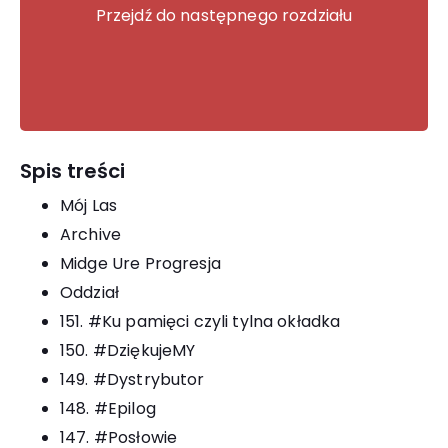
Przejdź do następnego rozdziału
...
Spis treści
Mój Las
Archive
Midge Ure Progresja
Oddział
151. #Ku pamięci czyli tylna okładka
150. #DziękujeMY
149. #Dystrybutor
148. #Epilog
147. #Posłowie