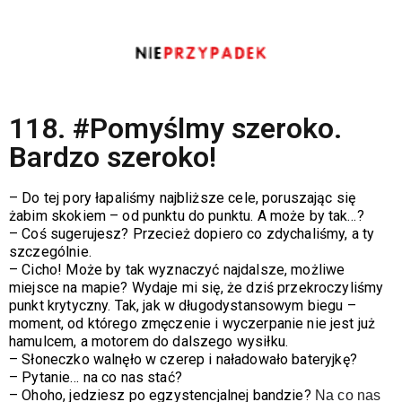
118. #Pomyślmy szeroko.
Bardzo szeroko!
– Do tej pory łapaliśmy najbliższe cele, poruszając się
żabim skokiem – od punktu do punktu. A może by tak…?
– Coś sugerujesz? Przecież dopiero co zdychaliśmy, a ty
szczególnie.
–
Cicho! Może by tak wyznaczyć najdalsze, możliwe
miejsce na mapie? Wydaje mi się, że dziś przekroczyliśmy
punkt krytyczny. Tak, jak w długodystansowym biegu –
moment, od którego zmęczenie i wyczerpanie nie jest już
hamulcem, a motorem do dalszego wysiłku.
–
Słoneczko walnęło w czerep i naładowało bateryjkę?
–
Pytanie… na co nas stać?
–
Ohoho, jedziesz po egzystencjalnej bandzie?
Na co nas 