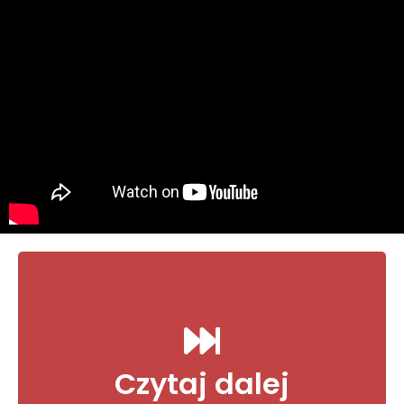
119. #Dwunastka,
Czytaj dalej
jaka...?