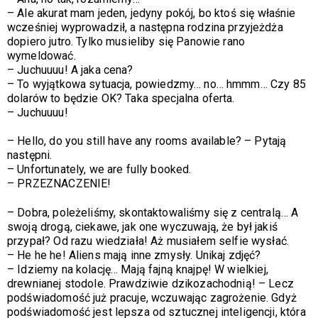
–
Ale akurat mam jeden, jedyny pokój, bo ktoś się właśnie
wcześniej wyprowadził, a następna rodzina przyjeżdża
dopiero jutro. Tylko musieliby się Panowie rano
wymeldować.
–
Juchuuuu! A jaka cena?
–
To wyjątkowa sytuacja, powiedzmy… no… hmmm… Czy 85
dolarów to będzie OK? Taka specjalna oferta.
–
Juchuuuu!
– Hello, do you still have any rooms available? – Pytają
następni.
– Unfortunately, we are fully booked.
– PRZEZNACZENIE!
– Dobra, poleżeliśmy, skontaktowaliśmy się z centralą… A
swoją drogą, ciekawe, jak one wyczuwają, że był jakiś
przypał? Od razu wiedziała! Aż musiałem selfie wysłać.
– He he he! Aliens mają inne zmysły. Unikaj zdjęć?
–
Idziemy na kolację… Mają fajną knajpę! W wielkiej,
drewnianej stodole. Prawdziwie dzikozachodnią! – Lecz
podświadomość już pracuje, wczuwając zagrożenie. Gdyż
podświadomość jest lepsza od sztucznej inteligencji, która