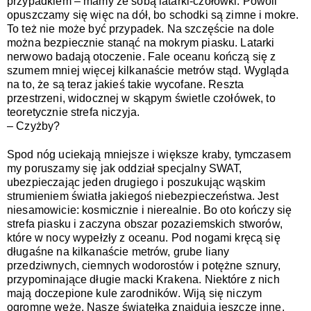
przypadkiem – mamy ze sobą latarki-czołówki. Powoli 
opuszczamy się więc na dół, bo schodki są zimne i mokre. 
To też nie może być przypadek. Na szczęście na dole 
można bezpiecznie stanąć na mokrym piasku. Latarki 
nerwowo badają otoczenie. Fale oceanu kończą się z 
szumem mniej więcej kilkanaście metrów stąd. Wygląda 
na to, że są teraz jakieś takie wycofane. Reszta 
przestrzeni, widocznej w skąpym świetle czołówek, to 
teoretycznie strefa niczyja.
– Czyżby?
Spod nóg uciekają mniejsze i większe kraby, tymczasem 
my poruszamy się jak oddział specjalny SWAT, 
ubezpieczając jeden drugiego i poszukując wąskim 
strumieniem światła jakiegoś niebezpieczeństwa. Jest 
niesamowicie: kosmicznie i nierealnie. Bo oto kończy się 
strefa piasku i zaczyna obszar pozaziemskich stworów, 
które w nocy wypełzły z oceanu. Pod nogami kręcą się 
długaśne na kilkanaście metrów, grube liany 
przedziwnych, ciemnych wodorostów i potężne sznury, 
przypominające długie macki Krakena. Niektóre z nich 
mają doczepione kule zarodników. Wiją się niczym 
ogromne węże. Nasze światełka znajdują jeszcze inne, 