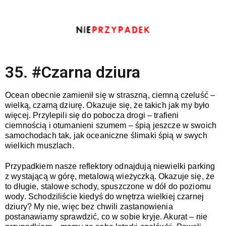
35. #Czarna dziura
Ocean obecnie zamienił się w straszną, ciemną czeluść – 
wielką, czarną dziurę. Okazuje się, że takich jak my było 
więcej. Przylepili się do pobocza drogi – trafieni 
ciemnością i otumanieni szumem – śpią jeszcze w swoich 
samochodach tak, jak oceaniczne ślimaki śpią w swych 
wielkich muszlach.  
Przypadkiem nasze reflektory odnajdują niewielki parking 
z wystającą w górę, metalową wieżyczką. Okazuje się, że 
to długie, stalowe schody, spuszczone w dół do poziomu 
wody. Schodziliście kiedyś do wnętrza wielkiej czarnej 
dziury? My nie, więc bez chwili zastanowienia 
postanawiamy sprawdzić, co w sobie kryje. Akurat – nie 