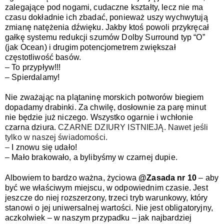
zalegające pod nogami, cudaczne kształty, lecz nie ma 
czasu dokładnie ich zbadać, ponieważ uszy wychwytują 
zmianę natężenia dźwięku. Jakby ktoś powoli przykręcał 
gałkę systemu redukcji szumów Dolby Surround typ “O” 
(jak Ocean) i drugim potencjometrem zwiększał 
częstotliwość basów.
– To przypływ!!!
– Spierdalamy!
Nie zważając na plątaninę morskich potworów biegiem 
dopadamy drabinki. Za chwilę, dosłownie za parę minut 
nie będzie już niczego. Wszystko ogarnie i wchłonie 
czarna dziura. 
CZARNE DZIURY ISTNIEJĄ. Nawet jeśli 
tylko w naszej świadomości.
– 
I znowu się udało!
– Mało brakowało, a bylibyśmy w czarnej dupie.
Albowiem to bardzo ważna, życiowa 
@Zasada nr 10 
– aby 
być we właściwym miejscu, w odpowiednim czasie. Jest 
jeszcze do niej rozszerzony, trzeci tryb warunkowy, który 
stanowi o jej uniwersalnej wartości. Nie jest obligatoryjny, 
aczkolwiek – w naszym przypadku – jak najbardziej 