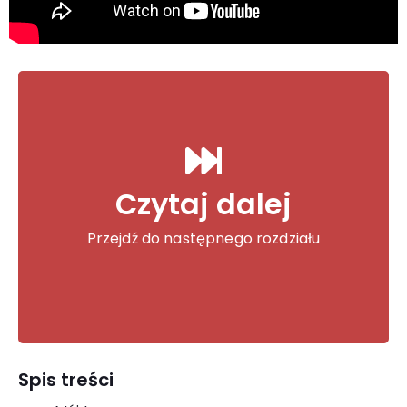
36. #Sunrise pure.
Czytaj dalej
Bez tequila
Przejdź do następnego rozdziału
...
Spis treści