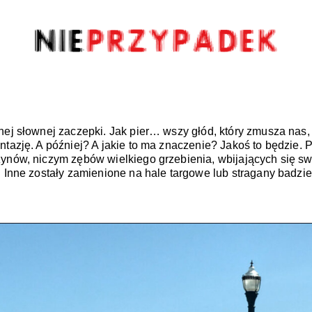
nej słownej zaczepki. Jak pier… wszy głód, który zmusza nas,
ntazję. A później? A jakie to ma znaczenie? Jakoś to będzie. 
zynów, niczym zębów wielkiego grzebienia, wbijających się sw
 Inne zostały zamienione na hale targowe lub stragany badziew