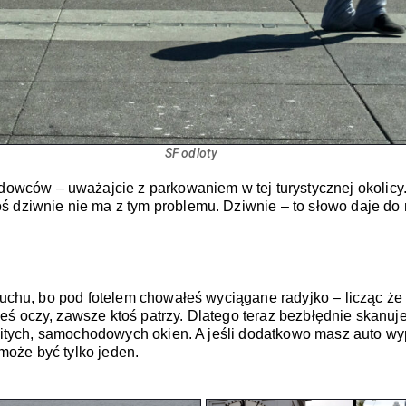
SF odloty
ów – uważajcie z parkowaniem w tej turystycznej okolicy. Zł
aluchu, bo pod fotelem chowałeś wyciągane radyjko – licząc że
ś oczy, zawsze ktoś patrzy. Dlatego teraz bezbłędnie skanujes
może być tylko jeden.