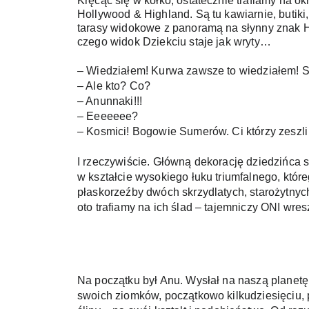
Kręcąc się w kółko, ostatecznie trafiamy na ok
Hollywood & Highland. Są tu kawiarnie, butiki
tarasy widokowe z panoramą na słynny znak Hol
czego widok Dziekciu staje jak wryty…
– Wiedziałem! Kurwa zawsze to wiedziałem! Są 
– Ale kto? Co?
– Anunnaki!!!
– Eeeeeee?
– Kosmici! Bogowie Sumerów. Ci którzy zeszli 
I rzeczywiście. Główną dekorację dziedzińca 
w kształcie wysokiego łuku triumfalnego, któr
płaskorzeźby dwóch skrzydlatych, starożytnych
oto trafiamy na ich ślad – tajemniczy ONI wresz
Na początku był Anu. Wysłał na naszą planetę 
swoich ziomków, początkowo kilkudziesięciu, po