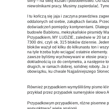
śliny – na swój kształt i podobieństwo. Od raz
niewolnikami pracy. Musimy zapierdalać. Tymc
I tu kończą się jaja i zaczyna prawdziwa za
oddalonych od siebie, zakątkach świata. Prze
doświadczeń pomiędzy kontynentami. Dlatego p
budowle Babilonu, meksykańskie piramidy Majó
Przypadkiem, MY LUDZIE, zaledwie w 20 lat z
7300 dni, czyli ok. 315 bloków dziennie. Jeden
bloków ważył od kilku do kilkunastu ton i wsz
na tyle trzeba było wciągać ostatnie elementy
zawsze byliśmy wychowywani w etosie pracy – s
dokładnością co do centymetra, a następnie to
drugich, w ramach dobrej, solidnej roboty. J
obowiązku, ku chwale Najjaśniejszego Słonec
Również przypadkiem wymyśliliśmy pismo klinow
przykład przez przypadek sumeryjskie słowo An
Przypadkowym przypadkiem, różne pisemne poda
wypunktować wiele analogii.