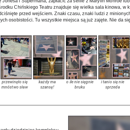
 Jonesa i Supermana, zapłacić za selfie z Marylin Monroe lub
 środku Chińskiego Teatru znajduje się wielka sala kinowa, w 
dciśnięte przed wejściem. Znaki czasu, znaki ludzi z minionyc
wnych osobistości. Tu wszystkie miejsca są już zajęte. Nie da
przewinęło się
każdy ma
o ile nie sięgnie
i tanio się nie
mnóstwo sław
szansę!
bruku
sprzeda