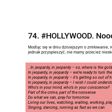
74. #HOLLYWOOD. Noo
Modląc się w dniu dzisiejszym o zmiłowanie, 
jednak przyspieszyć, nie mamy przecież niesk
…In jeopardy, in jeopardy – so, where is the gol
In jeopardy, in jeopardy – we’re ready to turn th
In jeopardy, in jeopardy – it’s getting so out of 
In jeopardy, in jeopardy – I wish I could unders
Who’s in your mind, who’s in your conscience?
Part of the crime, part of the nonsense
Do what we can, pray for tomorrow
Living our lives, watching, waiting, working, pla
Singing, dancing, running as fast as we can