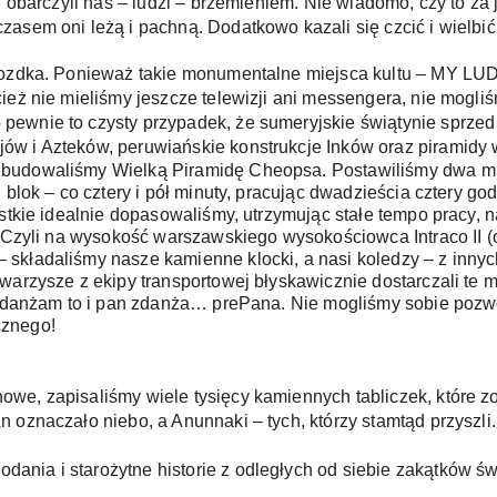
u obarczyli nas – ludzi – brzemieniem. Nie wiadomo, czy to za 
zasem oni leżą i pachną. Dodatkowo kazali się czcić i wielbi
gwozdka. Ponieważ takie monumentalne miejsca kultu – MY LU
cież nie mieliśmy jeszcze telewizji ani messengera, nie mogl
ewnie to czysty przypadek, że sumeryjskie świątynie sprzed c
w i Azteków, peruwiańskie konstrukcje Inków oraz piramidy w
budowaliśmy Wielką Piramidę Cheopsa. Postawiliśmy dwa milio
 blok – co cztery i pół minuty, pracując dwadzieścia cztery god
ystkie idealnie dopasowaliśmy, utrzymując stałe tempo pracy,
. Czyli na wysokość warszawskiego wysokościowca Intraco II (o
kładaliśmy nasze kamienne klocki, a nasi koledzy – z innych b
warzysze z ekipy transportowej błyskawicznie dostarczali te 
a zdanżam to i pan zdanża… prePana. Nie mogliśmy sobie pozwo
znego! 
e, zapisaliśmy wiele tysięcy kamiennych tabliczek, które zost
 oznaczało niebo, a Anunnaki – tych, którzy stamtąd przyszli.
nia i starożytne historie z odległych od siebie zakątków świ