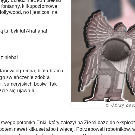
rągły dziedziniec kompleksu 
, fontanny, kilkupoziomowe 
lywood, no i jest coś, na 
tu, byli tu! Ahahaha!
z nieba!
stanowi ogromna, biała brama 
ego zwieńczenie zdobią 
, sumeryjskich bóstw. Tak 
cie się ujawnili. 
ci którzy zesz
swego potomka Enki, który założył na Ziemi bazę do eksploata
tem nawet kilkuset albo i więcej. Potrzebowali robotników, więc