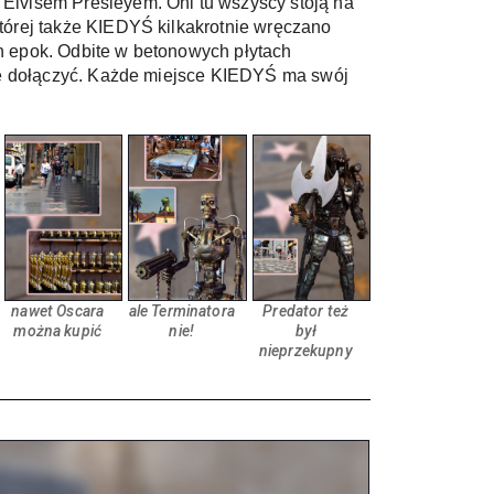
 Elvisem Presleyem. Oni tu wszyscy stoją na 
której także KIEDYŚ kilkakrotnie wręczano 
h epok. Odbite w betonowych płytach 
 się dołączyć. Każde miejsce KIEDYŚ ma swój 
nawet Oscara
ale Terminatora
Predator też
można kupić
nie!
był
nieprzekupny