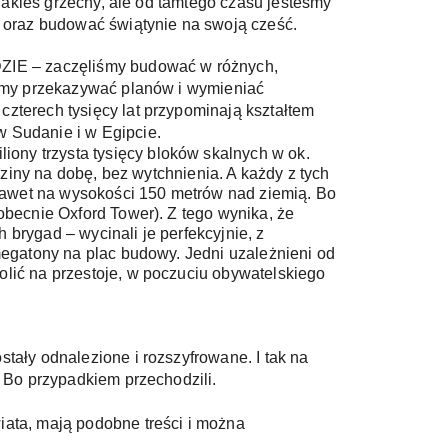
jakieś grzechy, ale od tamtego czasu jesteśmy 
ć oraz budować świątynie na swoją cześć. 
DZIE – zaczęliśmy budować w różnych, 
iśmy przekazywać planów i wymieniać 
zterech tysięcy lat przypominają kształtem 
 Sudanie i w Egipcie. 
ny trzysta tysięcy bloków skalnych w ok. 
ziny na dobę, bez wytchnienia. A każdy z tych 
 nawet na wysokości 150 metrów nad ziemią. Bo 
becnie Oxford Tower). Z tego wynika, że 
rygad – wycinali je perfekcyjnie, z 
megatony na plac budowy. Jedni uzależnieni od 
lić na przestoje, w poczuciu obywatelskiego 
ały odnalezione i rozszyfrowane. I tak na 
 Bo przypadkiem przechodzili. 
ata, mają podobne treści i można 