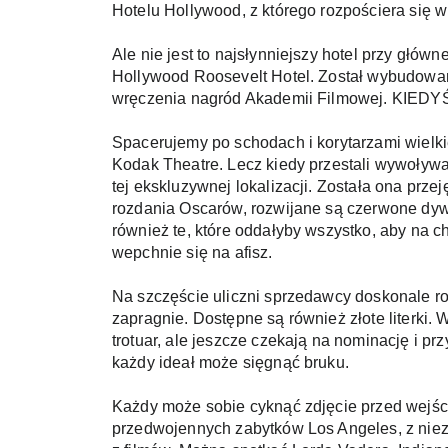
Hotelu Hollywood, z którego rozpościera się 
Ale nie jest to najsłynniejszy hotel przy główn
Hollywood Roosevelt Hotel. Został wybudowany 
wręczenia nagród Akademii Filmowej. KIEDYŚ
Spacerujemy po schodach i korytarzami wielki
Kodak Theatre. Lecz kiedy przestali wywoływać
tej ekskluzywnej lokalizacji. Została ona prze
rozdania Oscarów, rozwijane są czerwone dyw
również te, które oddałyby wszystko, aby na cho
wepchnie się na afisz. 
Na szczęście uliczni sprzedawcy doskonale roz
zapragnie. Dostępne są również złote literki.
trotuar, ale jeszcze czekają na nominację i 
każdy ideał może sięgnąć bruku. 
Każdy może sobie cyknąć zdjęcie przed wejśc
przedwojennych zabytków Los Angeles, z niez