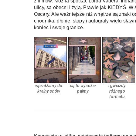
z filmów. Można spotkać Lorda Vadera, Indianę
ulicy, są obecni i żyją. Prawie jak KIEDYŚ. W
Oscary. Ale ważniejsze niż wnętrze są znaki o
chodnika: dłonie, stopy i autografy wielu sła
koniec i swoje granice.
wjeżdżamy do
są tu wysokie
i gwiazdy
krainy snów
palmy
różnego
formatu