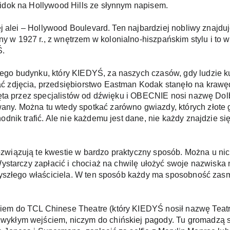
widok na Hollywood Hills ze słynnym napisem.
ej alei – Hollywood Boulevard. Ten najbardziej nobliwy znajduje
w 1927 r., z wnętrzem w kolonialno-hiszpańskim stylu i to wł
. 
ego budynku, który KIEDYŚ, za naszych czasów, gdy ludzie kup
 zdjęcia, przedsiębiorstwo Eastman Kodak stanęło na krawędzi
jęta przez specjalistów od dźwięku i OBECNIE nosi nazwę Dolby 
any. Można tu wtedy spotkać zarówno gwiazdy, których złote 
dnik trafić. Ale nie każdemu jest dane, nie każdy znajdzie się
wiązują te kwestie w bardzo praktyczny sposób. Można u nich 
 Wystarczy zapłacić i chociaż na chwilę ułożyć swoje nazwisk
przyszłego właściciela. W ten sposób każdy ma sposobność zas
iem do TCL Chinese Theatre (który KIEDYŚ nosił nazwę Teatr
wykłym wejściem, niczym do chińskiej pagody. Tu gromadzą si