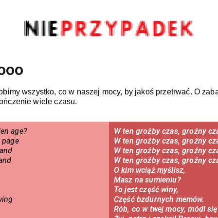
ooo
robimy wszystko, co w naszej mocy, by jakoś przetrwać. O zab
ończenie wiele czasu.
den age?
W ten groźby czas, groźny cza
e page
W ten groźby czas, groźny cz
hand
W ten groźby czas, groźny cza
tand
W ten groźby czas, groźny cz
O kim wciąż myślisz,
Masz na sumieniu?
To jest część winy,
ying
Część bzdurnych memów.
Rób, co w twej mocy, módl się 