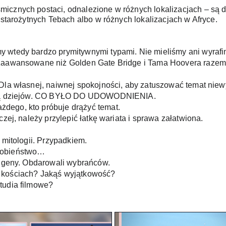
icznych postaci, odnalezione w różnych lokalizacjach – są dz
 starożytnych Tebach albo w różnych lokalizacjach w Afryce.
 wtedy bardzo prymitywnymi typami. Nie mieliśmy ani wyrafino
 zaawansowane niż Golden Gate Bridge i Tama Hoovera razem 
 Dla własnej, naiwnej spokojności, aby zatuszować temat nie
eorią dziejów. CO BYŁO DO UDOWODNIENIA.
dego, kto próbuje drążyć temat.
zej, należy przylepić łatkę wariata i sprawa załatwiona.   
 mitologii. Przypadkiem.
dobieństwo… 
li geny. Obdarowali wybrańców.
w kościach? Jakąś wyjątkowość?
tudia filmowe? 