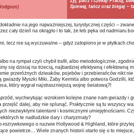
Żyj, patrz i czekaj! Pracuj, baw
Śpiewaj, tańcz oraz biegaj – ta
 Hodgson)
kładnie na jego najważniejszej, turystycznej części – zwanej 
przez cały dzień na okrągło i to tak, że łeb pęka od nadmiaru b
i, lecz nie są wyczuwalne – gdyż zatopiono je w płytkach cho
 na rympał czyli chybił trafił, albo metodologicznie, zgodnie
 się dzisiaj na trzecią, najbardziej efektywną i efektowną me
mie przeróżnych dziwaków, pojebów i przebierańców nikt nie z
ą gwiazdy Myszki Miki, Żaby Kermita albo potwora Godzilli, kt
psa, który wygrał najstraszniejszą wojnę światową?!
rzód, wychwytując wzrokiem kolejne znane nam gwiazdy i gwia
a przejść dalej, aby nie splunąć. Praktycznie są tu wszyscy w
ch niezwykłymi talentami i kosmicznymi umiejętnościami. Czy 
tórych te nadludzkie dary i charyzmaty?   
o-rozrywkowego o nazwie 
Hollywood & Highland, które przyle
ce powietrze… Wiele znanych historii otarło się o to miejsc