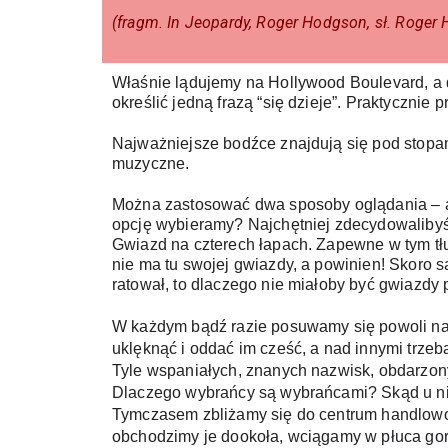
(fragm. In Jeopardy, Roger Hodgson, sł. Roger
Właśnie lądujemy na Hollywood Boulevard, a do
określić jedną frazą “się dzieje”. Praktycznie 
Najważniejsze bodźce znajdują się pod stopam
muzyczne. 
Można zastosować dwa sposoby oglądania – albo
opcję wybieramy? Najchętniej zdecydowalibyśmy
Gwiazd na czterech łapach. Zapewne w tym tłu
nie ma tu swojej gwiazdy, a powinien! Skoro s
ratował, to dlaczego nie miałoby być gwiazdy 
W każdym bądź razie posuwamy się powoli nap
uklęknąć i oddać im cześć, a nad innymi trzeb
Tyle wspaniałych, znanych nazwisk, obdarzony
Dlaczego wybrańcy są wybrańcami? Skąd u niek
Tymczasem zbliżamy się do centrum handlow
obchodzimy je dookoła, wciągamy w płuca gorą