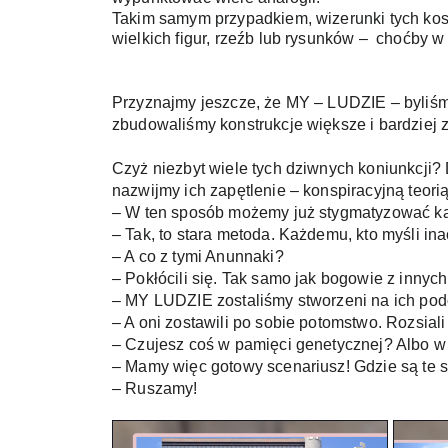
Takim samym przypadkiem, wizerunki tych kosm
wielkich figur, rzeźb lub rysunków –  choćby w
Przyznajmy jeszcze, że MY – LUDZIE – byliśmy
zbudowaliśmy konstrukcje większe i bardziej
Czyż niezbyt wiele tych dziwnych koniunkcji?
nazwijmy ich zapętlenie – konspiracyjną t
– W ten sposób możemy już stygmatyzować każ
– Tak, to stara metoda. Każdemu, kto myśli inac
– A co z tymi Anunnaki?
– Pokłócili się. Tak samo jak bogowie z innych
– MY LUDZIE zostaliśmy stworzeni na ich po
– A oni zostawili po sobie potomstwo. Rozsia
– Czujesz coś w pamięci genetycznej? Albo 
– Mamy więc gotowy scenariusz! Gdzie są te s
– Ruszamy!