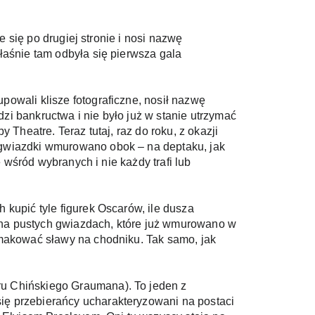
 się po drugiej stronie i nosi nazwę 
aśnie tam odbyła się pierwsza gala 
owali klisze fotograficzne, nosił nazwę 
 bankructwa i nie było już w stanie utrzymać 
Theatre. Teraz tutaj, raz do roku, z okazji 
gwiazdki wmurowano obok – na deptaku, jak 
 wśród wybranych i nie każdy trafi lub 
kupić tyle figurek Oscarów, ile dusza 
a na pustych gwiazdach, które już wmurowano w 
makować sławy na chodniku. Tak samo, jak 
u Chińskiego Graumana). To jeden z 
ę przebierańcy ucharakteryzowani na postaci 