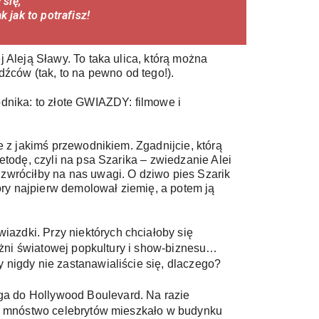
 się,
k jak to potrafisz!
Aleją Sławy. To taka ulica, którą można 
odźców (tak, to na pewno od tego!). 
dnika: to złote GWIAZDY: filmowe i 
 z jakimś przewodnikiem. Zgadnijcie, którą 
todę, czyli na psa Szarika – zwiedzanie Alei 
wróciłby na nas uwagi. O dziwo pies Szarik 
óry najpierw demolował ziemię, a potem ją 
zdki. Przy niektórych chciałoby się 
ażni światowej popkultury i show-biznesu… 
nigdy nie zastanawialiście się, dlaczego? 
ga do Hollywood Boulevard. Na razie 
e, mnóstwo celebrytów mieszkało w budynku 