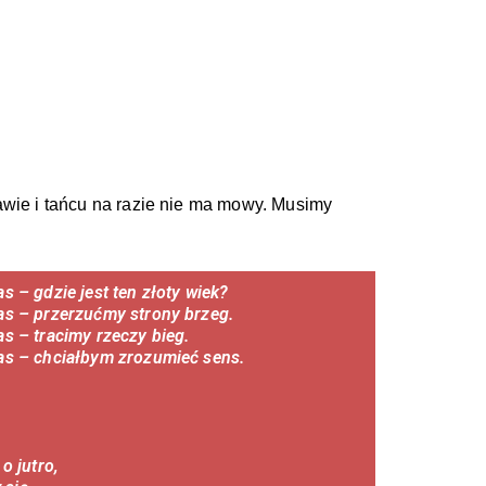
awie i tańcu na razie nie ma mowy. Musimy 
s – gdzie jest ten złoty wiek?
as – przerzućmy strony brzeg.
s – tracimy rzeczy bieg.
as – chciałbym zrozumieć sens.
o jutro,