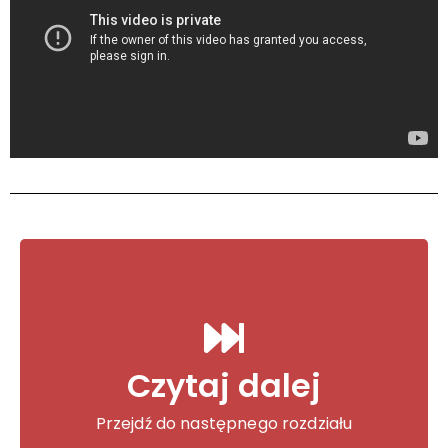
Czytaj dalej
139. #Coś się kończy
...
Przejdź do następnego rozdziału