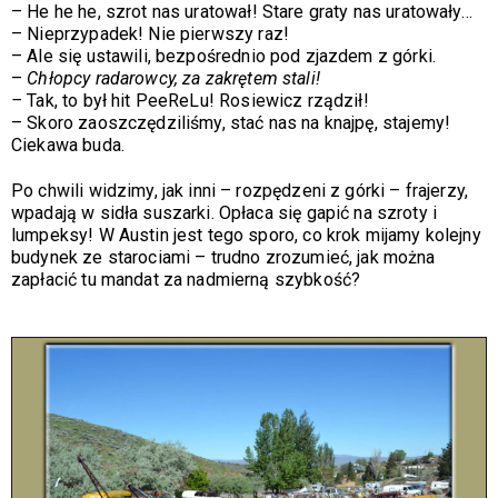
–
He he he, szrot nas uratował! Stare graty nas uratowały…
–
Nieprzypadek! Nie pierwszy raz!
–
Ale się ustawili, bezpośrednio pod zjazdem z górki.
–
Chłopcy radarowcy, za zakrętem stali!
–
Tak, to był hit PeeReLu! Rosiewicz rządził!
–
Skoro zaoszczędziliśmy, stać nas na knajpę, stajemy!
Ciekawa buda.
Po chwili widzimy, jak inni – rozpędzeni z górki – frajerzy,
wpadają w sidła suszarki. Opłaca się gapić na szroty i
lumpeksy! W Austin jest tego sporo, co krok mijamy kolejny
budynek ze starociami – trudno zrozumieć, jak można
zapłacić tu mandat za nadmierną szybkość?