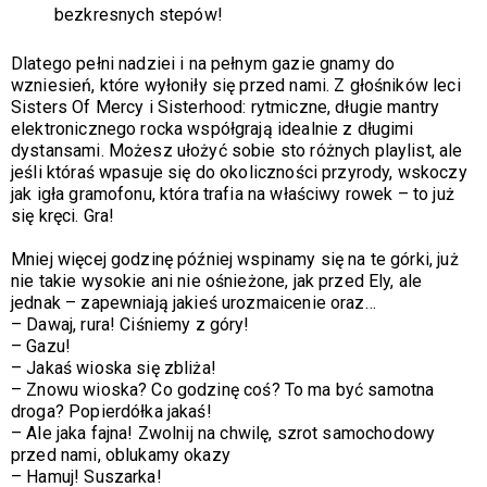
bezkresnych stepów!
Dlatego pełni nadziei i na pełnym gazie gnamy do
wzniesień, które wyłoniły się przed nami. Z głośników leci
Sisters Of Mercy i Sisterhood: rytmiczne, długie mantry
elektronicznego rocka współgrają idealnie z długimi
dystansami. Możesz ułożyć sobie sto różnych playlist, ale
jeśli któraś wpasuje się do okoliczności przyrody, wskoczy
jak igła gramofonu, która trafia na właściwy rowek – to już
się kręci. Gra!
Mniej więcej godzinę później wspinamy się na te górki, już
nie takie wysokie ani nie ośnieżone, jak przed Ely, ale
jednak – zapewniają jakieś urozmaicenie oraz…
– Dawaj, rura! Ciśniemy z góry!
– Gazu!
–
Jakaś wioska się zbliża!
–
Znowu wioska? Co godzinę coś? To ma być samotna
droga? Popierdółka jakaś!
–
Ale jaka fajna! Zwolnij na chwilę, szrot samochodowy
przed nami, oblukamy okazy
–
Hamuj! Suszarka!