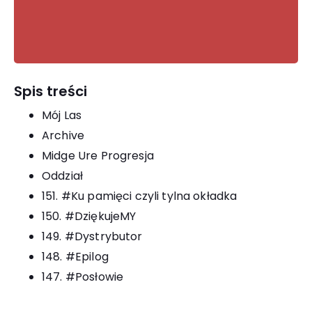
Spis treści
Mój Las
Archive
Midge Ure Progresja
Oddział
151. #Ku pamięci czyli tylna okładka
150. #DziękujeMY
149. #Dystrybutor
148. #Epilog
147. #Posłowie
146. #Ameryka!