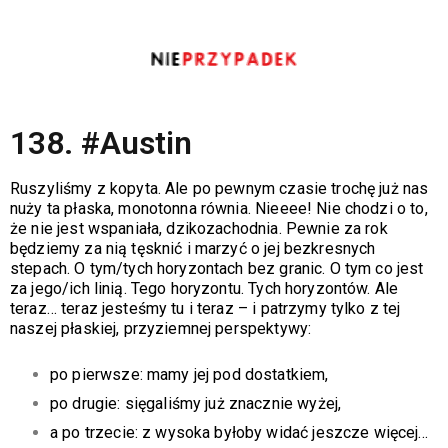
138. #Austin
Ruszyliśmy z kopyta. Ale po pewnym czasie trochę już nas
nuży ta płaska, monotonna równia. Nieeee! Nie chodzi o to,
że nie jest wspaniała, dzikozachodnia. Pewnie za rok
będziemy za nią tęsknić i marzyć o jej bezkresnych
stepach. O tym/tych horyzontach bez granic. O tym co jest
za jego/ich linią. Tego horyzontu. Tych horyzontów. Ale
teraz… teraz jesteśmy tu i teraz – i patrzymy tylko z tej
naszej płaskiej, przyziemnej perspektywy:
po pierwsze: mamy jej pod dostatkiem,
po drugie: sięgaliśmy już znacznie wyżej,
a po trzecie: z wysoka byłoby widać jeszcze więcej…