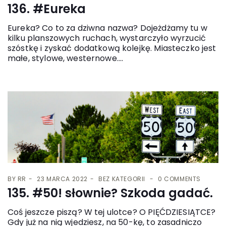
136. #Eureka
Eureka? Co to za dziwna nazwa? Dojeżdżamy tu w
kilku planszowych ruchach, wystarczyło wyrzucić
szóstkę i zyskać dodatkową kolejkę. Miasteczko jest
małe, stylowe, westernowe....
BY
RR
23 MARCA 2022
BEZ KATEGORII
0 COMMENTS
135. #50! słownie? Szkoda gadać.
Coś jeszcze piszą? W tej ulotce? O PIĘĆDZIESIĄTCE?
Gdy już na nią wjedziesz, na 50-kę, to zasadniczo